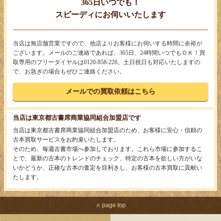
365日いつでも！
スピーディにお伺いいたします
当店は無店舗営業ですので、他店よりお客様にお伺いする時間に余裕が
ございます。メールのご連絡であれば、365日、24時間いつでもＯＫ！買
取専用のフリーダイヤルは0120-858-228。土日祝日も対応いたしますの
で、お急ぎの場合もぜひご連絡ください。
メールでの買取依頼はこちら
当店は東京都古書席商業協同組合加盟店です
当店は東京都古書席商業協同組合加盟店のため、お客様に安心・信頼の
古本買取サービスをお約束いたします。
そのため、毎週古書市場へ参加しております。これら市場に参加するこ
とで、最新の古本のトレンドのチェック、特定の古本を欲しい方がいな
いかどうか、正確な古本の査定を目利きし、お客様の古本買取に貢献い
たします。
∧ page top